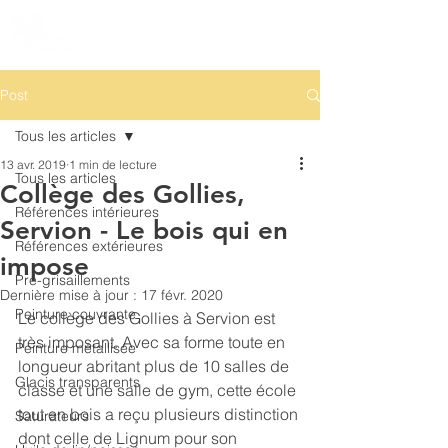
Post
Tous les articles
13 avr. 2019
1 min de lecture
Tous les articles
Collège des Gollies,
Références intérieures
Servion - Le bois qui en
Références extérieures
impose
Pré-grisaillements
Dernière mise à jour :
17 févr. 2020
Peinture couvrante
Le collège des Gollies à Servion est 
très imposant. Avec sa forme toute en 
Peinture métallisée
longueur abritant plus de 10 salles de 
Glacis transparents
classe et une salle de gym, cette école 
tout en bois a reçu plusieurs distinction 
Saturateurs
dont celle de Lignum pour son 