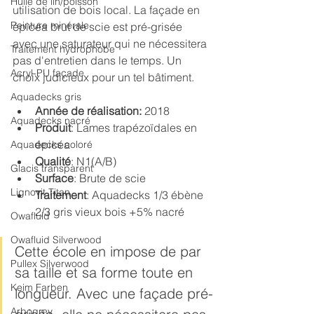
Huile de lin/poisson
utilisation de bois local. La façade en 
Peinture minérale
épicéa brut de scie est pré-grisée 
avec une saturateur qui ne nécessitera 
Traitement hydrophobe
pas d'entretien dans le temps. Un 
Acryl-PU façade
choix judicieux pour un tel bâtiment.
Aquadecks gris
Année de réalisation:
 2018
Aquadecks nacré
Produit
: Lames trapézoïdales en 
épicéa 
Aquadecks coloré
Qualité
: N1(A/B)
Glacis transparent
Surface
: Brute de scie
Lignovit Titan
Traitement
: Aquadecks 1/3 ébène 
2/3 gris vieux bois +5% nacré
Owafluid
Owafluid Silverwood
Cette école en impose de par 
Pullex Silverwood
sa taille et sa forme toute en 
Keim Farben
longueur. Avec une façade pré-
Arbogrey