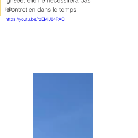
grisée, elle ne nécessitera pas 
d'entretien dans le temps
Textrol
https://youtu.be/rzEMiJ84RAQ