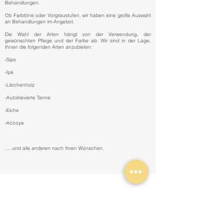
Behandlungen.
Ob Farbtöne oder Vorgraustufen, wir haben eine große Auswahl
an Behandlungen im Angebot.
Die Wahl der Arten hängt von der Verwendung, der
gewünschten Pflege und der Farbe ab. Wir sind in der Lage,
Ihnen die folgenden Arten anzubieten:
-Sipo
-Ipé
-Lärchenholz
-Autoklavierte Tanne
-Eiche
-Accoya
.... und alle anderen nach Ihren Wünschen.