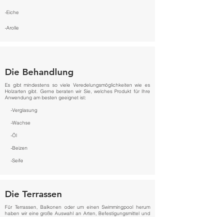
-Eiche
-Arolle
Die Behandlung
Es gibt mindestens so viele Veredelungsmöglichkeiten wie es
Holzarten gibt. Gerne beraten wir Sie, welches Produkt für Ihre
Anwendung am besten geeignet ist:
-Verglasung
-Wachse
-Öl
-Beizen
-Seife
Die Terrassen
Für Terrassen, Balkonen oder um einen Swimmingpool herum
haben wir eine große Auswahl an Arten, Befestigungsmittel und