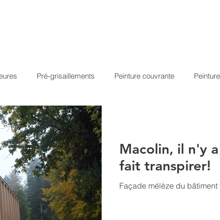
ACCUEIL
PRODUITS
À PROPOS
RÉFÉR
ieures
Pré-grisaillements
Peinture couvrante
Peinture
n
Peinture minérale
Traitement hydrophobe
Acryl-PU
Macolin, il n'y 
ré
Glacis transparent
Lignovit Titan
Owafluid
fait transpirer!
Façade mélèze du bâtiment f
n
Arbogrey
Textrol