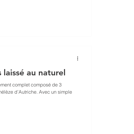
u gris naturel dans le temps. Année
it: Lames en mélèze d'Autriche
efendu Surfac
 laissé au naturel
ssement complet composé de 3
élèze d’Autriche. Avec un simple