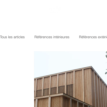
Tous les articles
Références intérieures
Références extér
Glacis transparents
Saturateurs
Huile de lin/poisso
Aquadecks gris
Aquadecks nacré
Aquadecks colo
Owafluid Silverwood
Pullex Silverwood
Keim Farbe