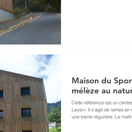
Maison du Sport
mélèze au natur
Cette référence est un centre
Leysin. Il s'agit de lames e
une trame régulière. Le maît
choisi une façade sans traite
évolue dans le temps. Par c