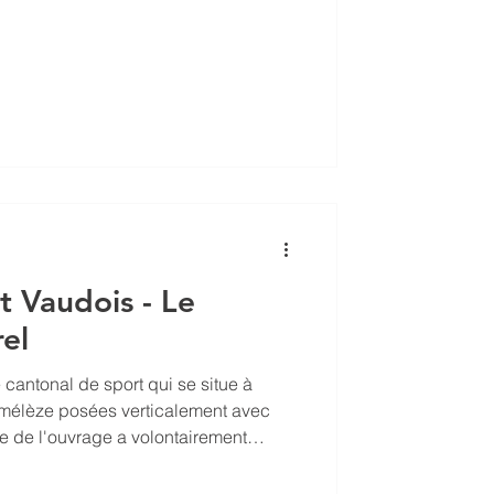
 Vaudois - Le
el
 cantonal de sport qui se situe à
n mélèze posées verticalement avec
re de l'ouvrage a volontairement
ment car il souhaite que le bâtiment
onséquent ses belles couleurs vives