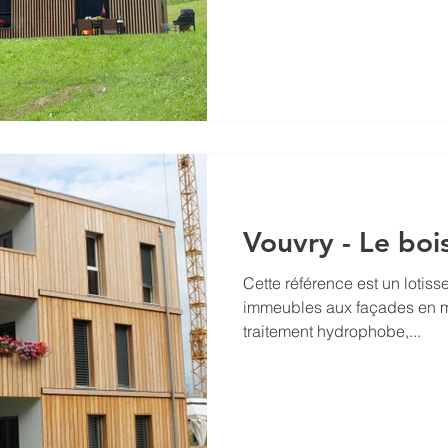
vous s'estomper puis virer a
de construction: 2014 Produ
Qualité: N2(IIB/IIIA) coeur r
Vouvry - Le bois
Cette référence est un loti
immeubles aux façades en m
traitement hydrophobe,...