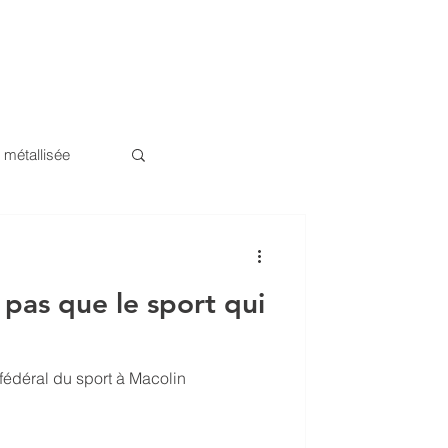
ENCES
CONTACT
JOBS
 métallisée
 façade
a pas que le sport qui
édéral du sport à Macolin