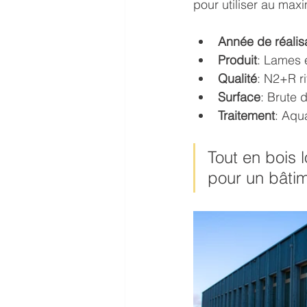
pour utiliser au max
Arbogrey
Textrol
Année de réalisa
Produit
: Lames 
Qualité
: N2+R ri
Surface
: Brute 
Traitement
: Aqu
Tout en bois 
pour un bâti