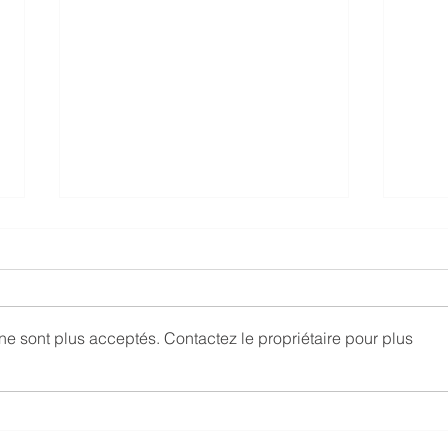
e sont plus acceptés. Contactez le propriétaire pour plus
Littoral Centre à Allaman -
Ecol
Le retour des couleurs
blan
sple