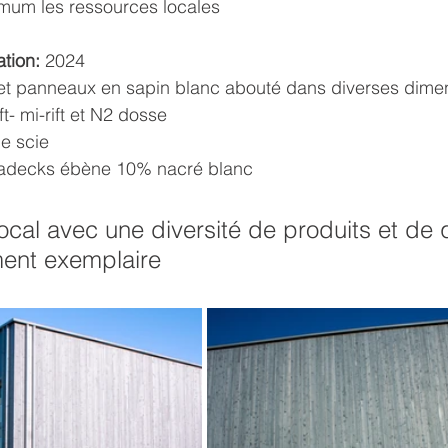
imum les ressources locales
tion:
 2024
et panneaux en sapin blanc abouté dans diverses dime
ft- mi-rift et N2 dosse
de scie
adecks ébène 10% nacré blanc
local avec une diversité de produits et de q
ment exemplaire