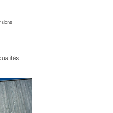
nsions
ualités 