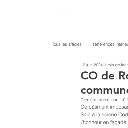
Tous les articles
Références intérie
12 juin 2024
1 min de lec
Peinture métallisée
Glacis tr
CO de Ro
commune
Traitement hydrophobe
Acry
Dernière mise à jour :
10 
Ce bâtiment imposan
Glacis transparent
Lignovit T
Scié à la scierie Cod
l'honneur en façade 