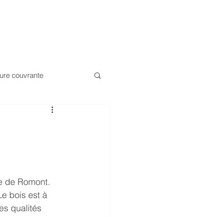
ENCES
CONTACT
JOBS
ture couvrante
 minérale
decks coloré
e de Romont. 
Keim Farben
Le bois est à 
s qualités 