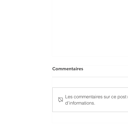
Commentaires
Les commentaires sur ce post n
d'informations.
Maison des Compagnies à
Meyrin - Verticalité colorée