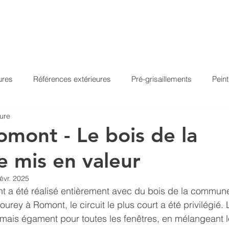
ACCUEIL
PRODUITS
À PROPOS
RÉFÉR
ures
Références extérieures
Pré-grisaillements
Pein
ture
ansparents
Saturateurs
Huile de lin/poisson
Peinture
mont - Le bois de la
 mis en valeur
l-PU façade
Aquadecks gris
Aquadecks nacré
Aqua
févr. 2025
t a été réalisé entièrement avec du bois de la commun
itan
Owafluid
Owafluid Silverwood
Pullex Silverwood
ourey à Romont, le circuit le plus court a été privilégié. 
mais égament pour toutes les fenêtres, en mélangeant le