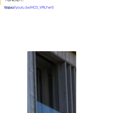
https://youtu.be/HC0_VRLYwr0
Textrol