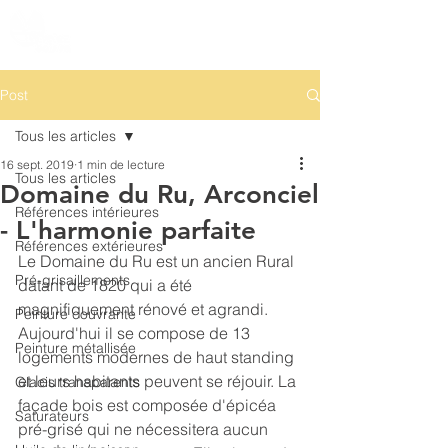
Post
Tous les articles
16 sept. 2019
1 min de lecture
Tous les articles
Domaine du Ru, Arconciel
Références intérieures
- L'harmonie parfaite
Références extérieures
Le Domaine du Ru est un ancien Rural 
Pré-grisaillements
datant de 1820 qui a été 
magnifiquement rénové et agrandi. 
Peinture couvrante
Aujourd'hui il se compose de 13 
Peinture métallisée
logements modernes de haut standing 
et leurs habitants peuvent se réjouir. La 
Glacis transparents
façade bois est composée d'épicéa 
Saturateurs
pré-grisé qui ne nécessitera aucun 