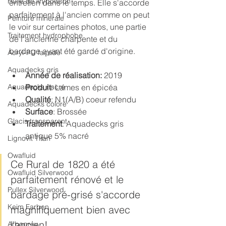
Huile de lin/poisson
entretien dans le temps. Elle s'accorde 
parfaitement à l'ancien comme on peut 
Peinture minérale
le voir sur certaines photos, une partie 
Traitement hydrophobe
de l'ancienne charpente et du 
bardage ayant été gardé d'origine.
Acryl-PU façade
Aquadecks gris
Année de réalisation:
 2019
Aquadecks nacré
Produit
: Lames en épicéa 
Qualité
: N1(A/B) coeur refendu
Aquadecks coloré
Surface
: Brossée
Glacis transparent
Traitement
: Aquadecks gris 
antique 5% nacré
Lignovit Titan
Owafluid
Ce Rural de 1820 a été 
Owafluid Silverwood
parfaitement rénové et le 
Pullex Silverwood
bardage pré-grisé s'accorde 
Keim Farben
magnifiquement bien avec 
l'ancien!
Arbogrey