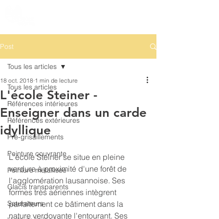
Post
Tous les articles
18 oct. 2018
1 min de lecture
Tous les articles
L'école Steiner -
Références intérieures
Enseigner dans un carde
Références extérieures
idyllique
Pré-grisaillements
Peinture couvrante
L'école Steiner se situe en pleine 
verdure à proximité d'une forêt de 
Peinture métallisée
l'agglomération lausannoise. Ses 
Glacis transparents
formes très aériennes intègrent 
Saturateurs
parfaitement ce bâtiment dans la 
nature verdoyante l'entourant. Ses 