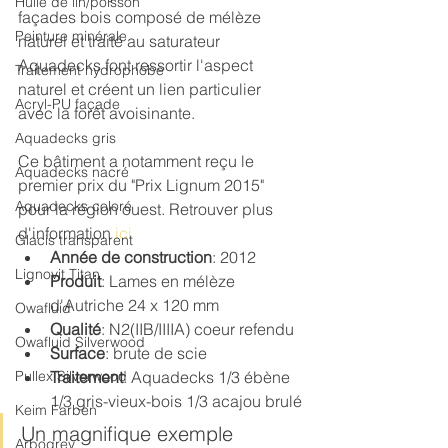
Huile de lin/poisson
façades bois composé de mélèze 
Peinture minérale
naturel et traité au saturateur 
Aquadecks font ressortir l'aspect 
Traitement hydrophobe
naturel et créent un lien particulier 
Acryl-PU façade
avec la forêt avoisinante.
Aquadecks gris
Ce bâtiment a notamment reçu le 
Aquadecks nacré
premier prix du "Prix Lignum 2015" 
Aquadecks coloré
pour la région ouest. Retrouver plus 
d'information 
ici
Glacis transparent
Année de construction
: 2012
Lignovit Titan
Produit
: Lames en mélèze 
d'Autriche 24 x 120 mm
Owafluid
Qualité
: N2(IIB/IIIIA) coeur refendu
Owafluid Silverwood
Surface
: brute de scie
Pullex Silverwood
Traitement
: Aquadecks 1/3 ébène 
1/3 gris-vieux-bois 1/3 acajou brulé
Keim Farben
Un magnifique exemple 
Arbogrey