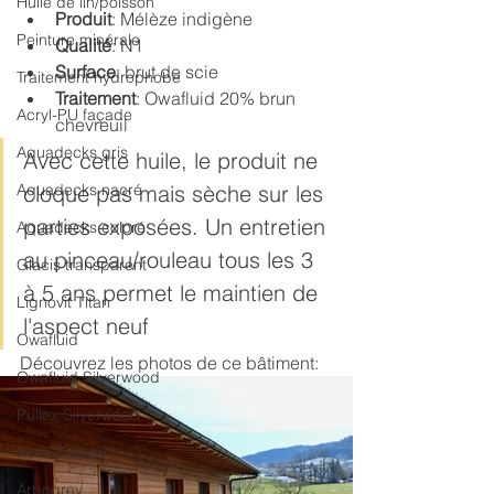
Huile de lin/poisson
Produit
: Mélèze indigène
Peinture minérale
Qualité
: N1
Surface
: brut de scie
Traitement hydrophobe
Traitement
: Owafluid 20% brun 
Acryl-PU façade
chevreuil
Aquadecks gris
Avec cette huile, le produit ne 
Aquadecks nacré
cloque pas mais sèche sur les 
parties exposées. Un entretien 
Aquadecks coloré
au pinceau/rouleau tous les 3 
Glacis transparent
à 5 ans permet le maintien de 
Lignovit Titan
l'aspect neuf
Owafluid
Découvrez les photos de ce bâtiment:
Owafluid Silverwood
Pullex Silverwood
Keim Farben
Arbogrey