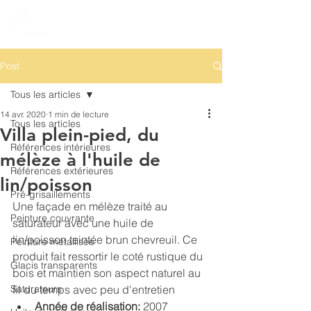
Post
Tous les articles
14 avr. 2020
1 min de lecture
Tous les articles
Villa plein-pied, du
Références intérieures
mélèze à l'huile de
Références extérieures
lin/poisson
Pré-grisaillements
Une façade en mélèze traité au 
Peinture couvrante
saturateur avec une huile de 
lin/poisson teintée brun chevreuil. Ce 
Peinture métallisée
produit fait ressortir le coté rustique du 
Glacis transparents
bois et maintien son aspect naturel au 
Saturateurs
fil du temps avec peu d'entretien
Année de réalisation:
 2007