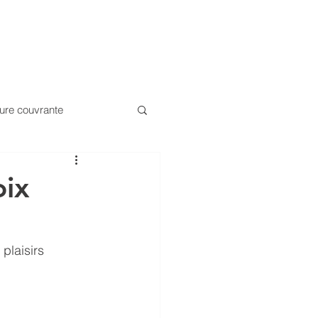
ENCES
CONTACT
JOBS
ture couvrante
 minérale
oix
decks coloré
plaisirs
Keim Farben