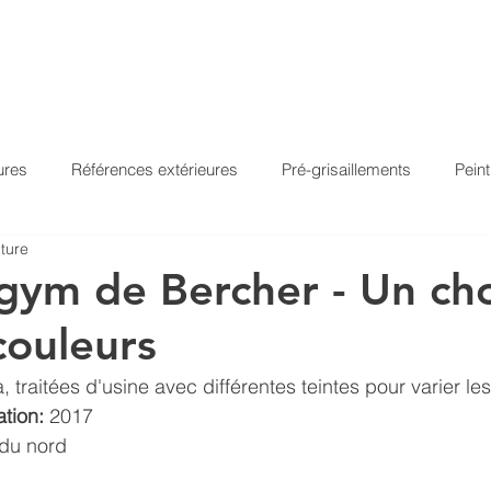
ACCUEIL
PRODUITS
À PROPOS
RÉFÉR
ures
Références extérieures
Pré-grisaillements
Pein
ture
ansparents
Saturateurs
Huile de lin/poisson
Peinture
 gym de Bercher - Un ch
couleurs
l-PU façade
Aquadecks gris
Aquadecks nacré
Aqua
traitées d'usine avec différentes teintes pour varier les 
tion:
 2017
itan
Owafluid
Owafluid Silverwood
Pullex Silverwood
 du nord