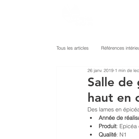
Tous les articles
Références intérie
26 janv. 2019
1 min de lec
Peinture métallisée
Glacis tr
Salle de
haut en 
Traitement hydrophobe
Acry
Des lames en épicéa, 
Année de réalisa
Glacis transparent
Lignovit T
Produit
: Epicéa
Qualité
: N1